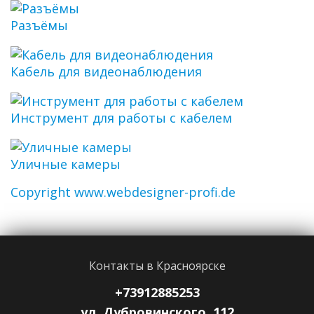
Разъёмы
Кабель для видеонаблюдения
Инструмент для работы с кабелем
Уличные камеры
Copyright www.webdesigner-profi.de
Контакты в Красноярске
+73912885253
ул. Дубровинского, 112